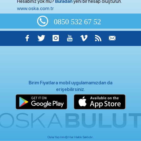
Hesabınız yok mu?
Buradan
yeni bir hesap oluşturun.
www.oska.com.tr
0850 532 67 52
Birim Fiyatlara mobil uygulamamızdan da
erişebilirsiniz.
Oska Yazılım © Her Hakkı Saklıdır.